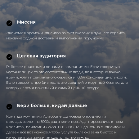
Миссия
Экономия времени клиентов за счет оказания лучшего сервиса
международной доставки и выполнения поручений
Целевая аудитория
Работаем с частными лицами и компаниями. Если говорить о
частных лицах, то это состоятельные люди, для которых важно
время, хотят премиального сервиса и 100% конфиденциальности.
Если говорить про бизнес, то это средний и крупный бизнес, для
которых время понятный и самый ценный ресурс.
Бери больше, кидай дальше
Команда компании Aviacourier.bz усердно трудится и
выкладывается на 300% ради клиентов. Адаптировались к трем
кризисам, пандемии Covid–19 и СВО. Мы до конца с клиентом и
делаем все возможное, чтобы услуга была оказана быстро и
качественно, а заказчик сделал то, что важно.