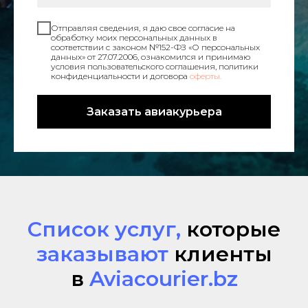
Отправляя сведения, я даю свое согласие на
обработку моих персональных данных в
соответствии с законом №152-ФЗ «О персональных
данных» от 27.07.2006, ознакомился и принимаю
условия пользовательского соглашения, политики
конфиденциальности и договора
оферты.
Заказать авиакурьера
Список услуг,
которые
заказывают
клиенты
в
Aviacourier.bz