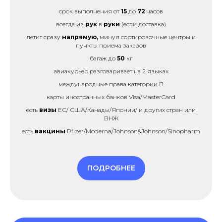
срок выполнения от
15
до
72
часов
всегда из
рук
в
руки
(если доставка)
летит сразу
напрямую,
минуя сортировочные центры и
пункты приема заказов
багаж до
50
кг
авиакурьер разговаривает на 2 языках
международные права категории B
карты иностранных банков Visa/MasterCard
есть
визы
ЕС/ США/Канады/Японии/ и других стран или
ВНЖ
есть
вакцины
Pfizer/Moderna/Johnson&Johnson/Sinopharm
ПОДРОБНЕЕ