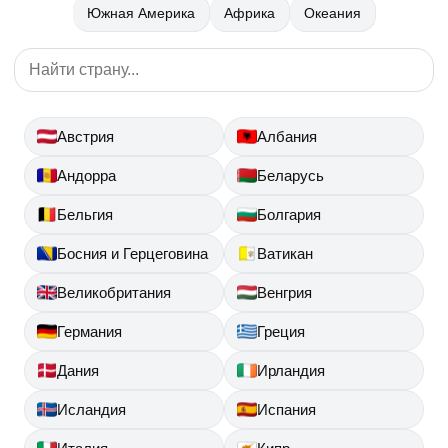
Южная Америка
Африка
Океания
Австрия
Албания
Андорра
Беларусь
Бельгия
Болгария
Босния и Герцеговина
Ватикан
Великобритания
Венгрия
Германия
Греция
Дания
Ирландия
Исландия
Испания