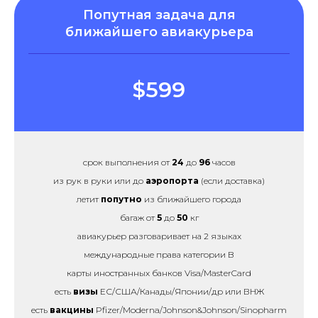
Попутная задача для
ближайшего авиакурьера
$599
срок выполнения от
24
до
96
часов
из рук в руки или до
аэропорта
(если доставка)
летит
попутно
из ближайшего города
багаж от
5
до
50
кг
авиакурьер разговаривает на 2 языках
международные права категории B
карты иностранных банков Visa/MasterCard
есть
визы
ЕС/США/Канады/Японии/др или ВНЖ
есть
вакцины
Pfizer/Moderna/Johnson&Johnson/Sinopharm