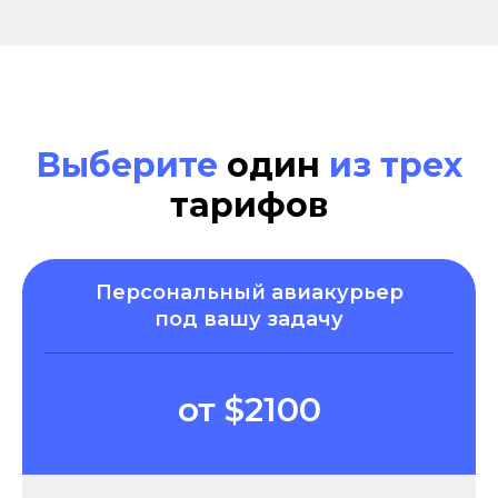
Выберите
один
из трех
тарифов
Персональный авиакурьер
под вашу задачу
от $2100