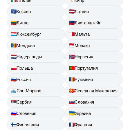
Италия
Кипр
Косово
Латвия
Литва
Лихтенштейн
Люксембург
Мальта
Молдова
Монако
Нидерланды
Норвегия
Польша
Португалия
Россия
Румыния
Сан-Марино
Северная Македония
Сербия
Словакия
Словения
Украина
Финляндия
Франция