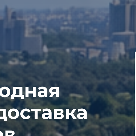
одная
доставка
в,