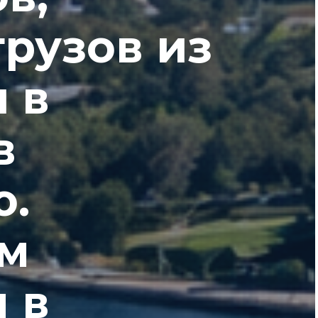
грузов из
 в
в
ю.
м
 в