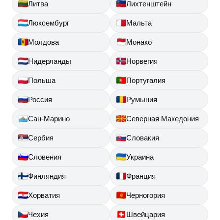
Литва
Лихтенштейн
Люксембург
Мальта
Молдова
Монако
Нидерланды
Норвегия
Польша
Португалия
Россия
Румыния
Сан-Марино
Северная Македония
Сербия
Словакия
Словения
Украина
Финляндия
Франция
Хорватия
Черногория
Чехия
Швейцария