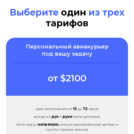
Выберите
один
из трех
тарифов
Персональный авиакурьер
под вашу задачу
от $2100
срок выполнения от
15
до
72
часов
всегда из
рук
в
руки
(если доставка)
летит сразу
напрямую,
минуя сортировочные центры и
пункты приема заказов