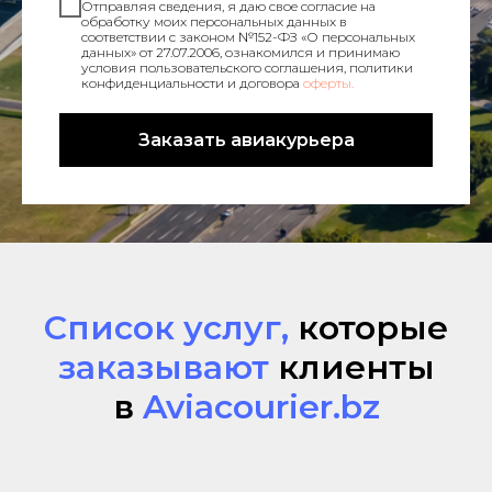
Отправляя сведения, я даю свое согласие на
обработку моих персональных данных в
соответствии с законом №152-ФЗ «О персональных
данных» от 27.07.2006, ознакомился и принимаю
условия пользовательского соглашения, политики
конфиденциальности и договора
оферты.
Заказать авиакурьера
Список услуг,
которые
заказывают
клиенты
в
Aviacourier.bz