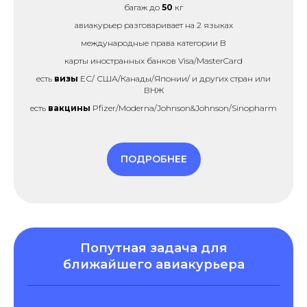
багаж до
50
кг
авиакурьер разговаривает на 2 языках
международные права категории B
карты иностранных банков Visa/MasterCard
есть
визы
ЕС/ США/Канады/Японии/ и других стран или
ВНЖ
есть
вакцины
Pfizer/Moderna/Johnson&Johnson/Sinopharm
ПОДРОБНЕЕ
Попутная задача для
ближайшего авиакурьера