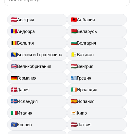
Австрия
Албания
Андорра
Беларусь
Бельгия
Болгария
Босния и Герцеговина
Ватикан
Великобритания
Венгрия
Германия
Греция
Дания
Ирландия
Исландия
Испания
Италия
Кипр
Косово
Латвия