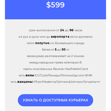
$599
срок выполнения от
24
до
96
часов
из рук в руки или до
аэропорта
(если доставка)
летит
попутно
из ближайшего города
багаж от
5
до
50
кг
авиакурьер разговаривает на 2 языках
международные права категории B
карты иностранных банков Visa/MasterCard
есть
визы
ЕС/США/Канады/Японии/др или ВНЖ
есть
вакцины
Pfizer/Moderna/Johnson&Johnson/Sinopharm
УЗНАТЬ О ДОСТУПНЫХ КУРЬЕРАХ