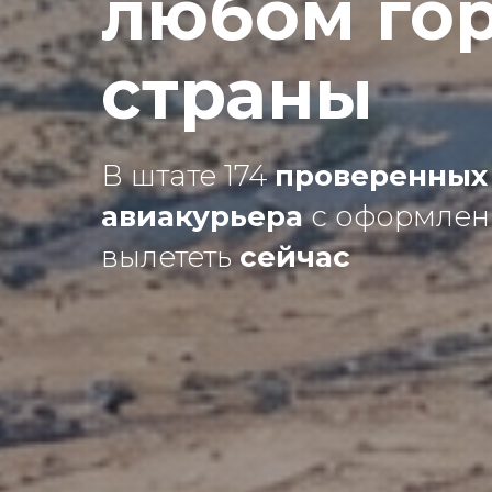
любом го
страны
В штате 174
проверенных
авиакурьера
с оформлен
вылететь
сейчас