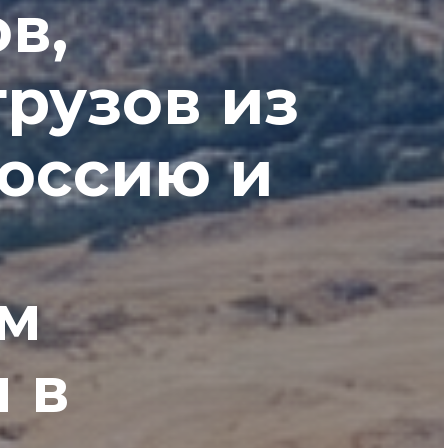
в,
грузов из
Россию и
м
 в