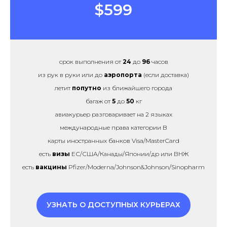
$599
срок выполнения от
24
до
96
часов
из рук в руки или до
аэропорта
(если доставка)
летит
попутно
из ближайшего города
багаж от
5
до
50
кг
авиакурьер разговаривает на 2 языках
международные права категории B
карты иностранных банков Visa/MasterCard
есть
визы
ЕС/США/Канады/Японии/др или ВНЖ
есть
вакцины
Pfizer/Moderna/Johnson&Johnson/Sinopharm
УЗНАТЬ О ДОСТУПНЫХ КУРЬЕРАХ