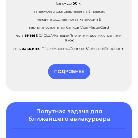
багаж до
50
кг
авиакурьер разговаривает на 2 языках
международные права категории B
карты иностранных банков Visa/MasterCard
есть
визы
ЕС/ США/Канады/Японии/ и других стран или
ВНЖ
есть
вакцины
Pfizer/Moderna/Johnson&Johnson/Sinopharm
ПОДРОБНЕЕ
Попутная задача для
ближайшего авиакурьера