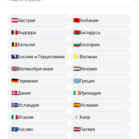
Австрия
Албания
Андорра
Беларусь
Бельгия
Болгария
Босния и Герцеговина
Ватикан
Великобритания
Венгрия
Германия
Греция
Дания
Ирландия
Исландия
Испания
Италия
Кипр
Косово
Латвия