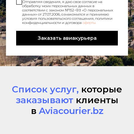
Отправляя сведения, я даю свое согласие на
обработку моих персональных данных в
соответствии с законом №152-ФЗ «О персональных
данных» от 27.07.2006, ознакомился и принимаю
условия пользовательского соглашения, политики
конфиденциальности и договора
оферты.
Заказать авиакурьера
Список услуг,
которые
заказывают
клиенты
в
Aviacourier.bz