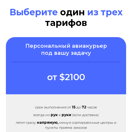
Выберите
один
из трех
тарифов
Персональный авиакурьер
под вашу задачу
от $2100
срок выполнения от
15
до
72
часов
всегда из
рук
в
руки
(если доставка)
летит сразу
напрямую,
минуя сортировочные центры и
пункты приема заказов