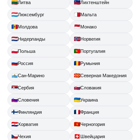
Литва
Лихтенштейн
Люксембург
Мальта
Молдова
Монако
Нидерланды
Норвегия
Польша
Португалия
Россия
Румыния
Сан-Марино
Северная Македония
Сербия
Словакия
Словения
Украина
Финляндия
Франция
Хорватия
Черногория
Чехия
Швейцария