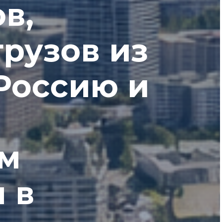
в,
грузов из
Россию и
м
 в