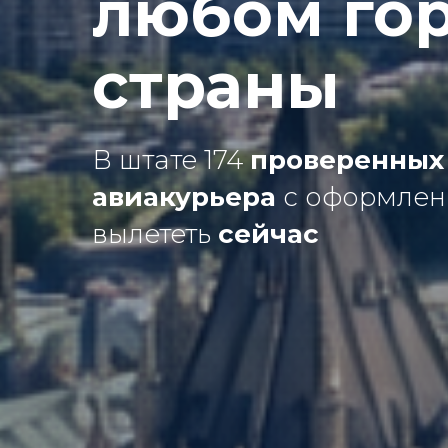
любом го
страны
В штате 174
проверенных
авиакурьера
с оформлен
вылететь
сейчас