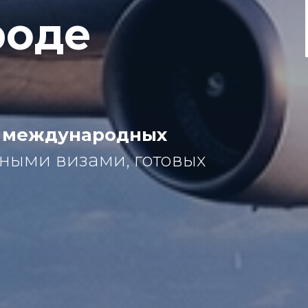
роде
 международных
ными визами, готовых