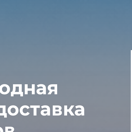
одная
доставка
в,