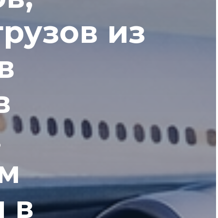
грузов из
в
в
.
м
 в