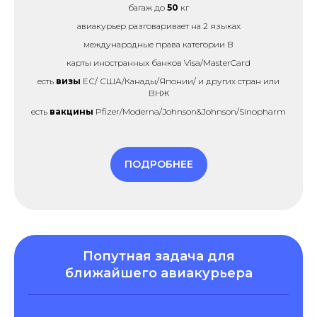
багаж до
50
кг
авиакурьер разговаривает на 2 языках
международные права категории B
карты иностранных банков Visa/MasterCard
есть
визы
ЕС/ США/Канады/Японии/ и других стран или
ВНЖ
есть
вакцины
Pfizer/Moderna/Johnson&Johnson/Sinopharm
ПОДРОБНЕЕ
Попутная задача для
ближайшего авиакурьера