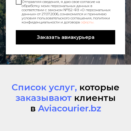
Отправляя сведения, я даю свое согласие на
обработку моих персональных данных в
соответствии с законом №152-ФЗ «О персональных
данных» от 27.07.2006, ознакомился и принимаю
условия пользовательского соглашения, политики
конфиденциальности и договора
оферты.
Заказать авиакурьера
Список услуг,
которые
заказывают
клиенты
в
Aviacourier.bz