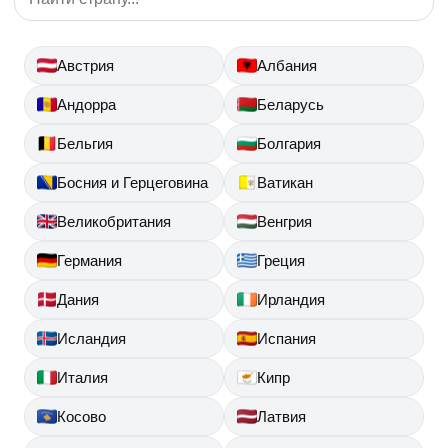
Австрия
Албания
Андорра
Беларусь
Бельгия
Болгария
Босния и Герцеговина
Ватикан
Великобритания
Венгрия
Германия
Греция
Дания
Ирландия
Исландия
Испания
Италия
Кипр
Косово
Латвия