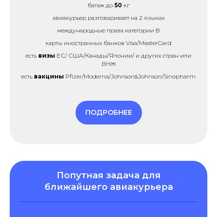
багаж до
50
кг
авиакурьер разговаривает на 2 языках
международные права категории B
карты иностранных банков Visa/MasterCard
есть
визы
ЕС/ США/Канады/Японии/ и других стран или
ВНЖ
есть
вакцины
Pfizer/Moderna/Johnson&Johnson/Sinopharm
ПОДРОБНЕЕ
Попутная задача для
ближайшего авиакурьера