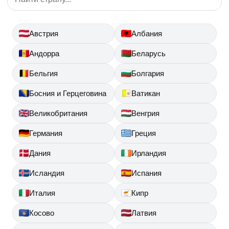
Австрия
Албания
Андорра
Беларусь
Бельгия
Болгария
Босния и Герцеговина
Ватикан
Великобритания
Венгрия
Германия
Греция
Дания
Ирландия
Исландия
Испания
Италия
Кипр
Косово
Латвия