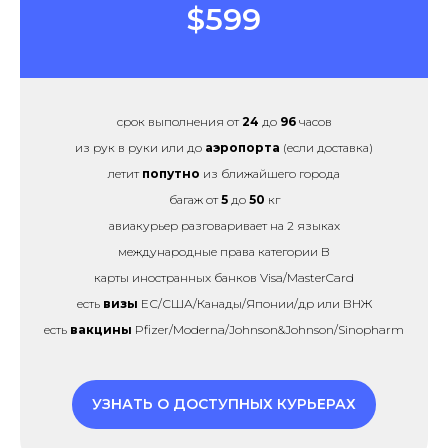
$599
срок выполнения от
24
до
96
часов
из рук в руки или до
аэропорта
(если доставка)
летит
попутно
из ближайшего города
багаж от
5
до
50
кг
авиакурьер разговаривает на 2 языках
международные права категории B
карты иностранных банков Visa/MasterCard
есть
визы
ЕС/США/Канады/Японии/др или ВНЖ
есть
вакцины
Pfizer/Moderna/Johnson&Johnson/Sinopharm
УЗНАТЬ О ДОСТУПНЫХ КУРЬЕРАХ