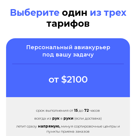
Выберите
один
из трех
тарифов
Персональный авиакурьер
под вашу задачу
от $2100
срок выполнения от
15
до
72
часов
всегда из
рук
в
руки
(если доставка)
летит сразу
напрямую,
минуя сортировочные центры и
пункты приема заказов