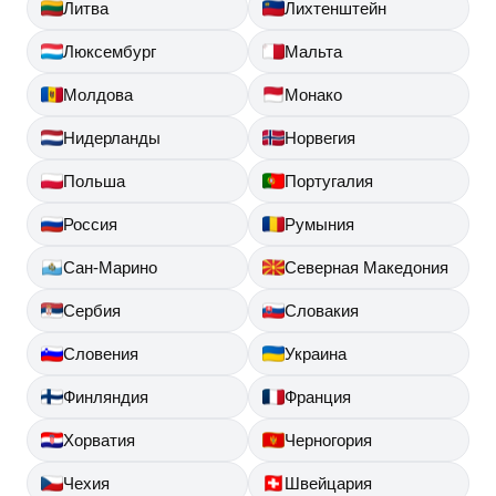
Литва
Лихтенштейн
Люксембург
Мальта
Молдова
Монако
Нидерланды
Норвегия
Польша
Португалия
Россия
Румыния
Сан-Марино
Северная Македония
Сербия
Словакия
Словения
Украина
Финляндия
Франция
Хорватия
Черногория
Чехия
Швейцария