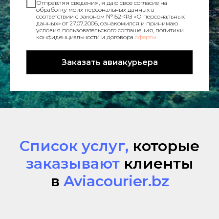
Отправляя сведения, я даю свое согласие на
обработку моих персональных данных в
соответствии с законом №152-ФЗ «О персональных
данных» от 27.07.2006, ознакомился и принимаю
условия пользовательского соглашения, политики
конфиденциальности и договора
оферты.
Заказать авиакурьера
Список услуг,
которые
заказывают
клиенты
в
Aviacourier.bz