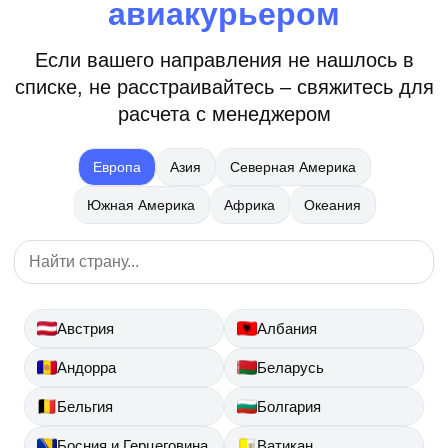
авиакурьером
Если вашего направления не нашлось в
списке, не расстраивайтесь – свяжитесь для
расчета с менеджером
Европа
Азия
Северная Америка
Южная Америка
Африка
Океания
Австрия
Албания
Андорра
Беларусь
Бельгия
Болгария
Босния и Герцеговина
Ватикан