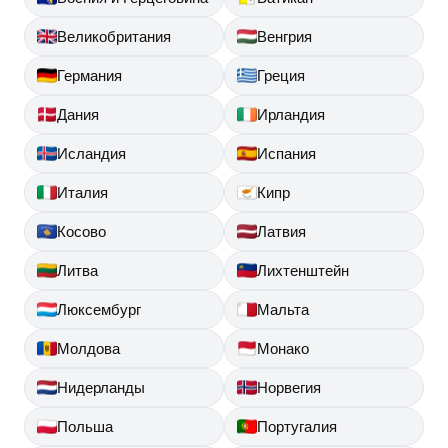
Великобритания
Венгрия
Германия
Греция
Дания
Ирландия
Исландия
Испания
Италия
Кипр
Косово
Латвия
Литва
Лихтенштейн
Люксембург
Мальта
Молдова
Монако
Нидерланды
Норвегия
Польша
Португалия