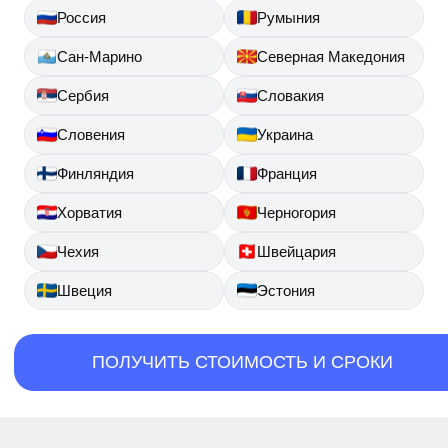
Россия
Румыния
Сан-Марино
Северная Македония
Сербия
Словакия
Словения
Украина
Финляндия
Франция
Хорватия
Черногория
Чехия
Швейцария
Швеция
Эстония
ПОЛУЧИТЬ СТОИМОСТЬ И СРОКИ