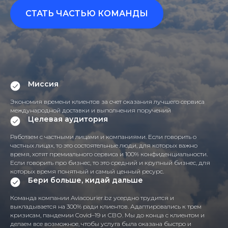
СТАТЬ ЧАСТЬЮ КОМАНДЫ
Миссия
Экономия времени клиентов за счет оказания лучшего сервиса
международной доставки и выполнения поручений
Целевая аудитория
Работаем с частными лицами и компаниями. Если говорить о
частных лицах, то это состоятельные люди, для которых важно
время, хотят премиального сервиса и 100% конфиденциальности.
Если говорить про бизнес, то это средний и крупный бизнес, для
которых время понятный и самый ценный ресурс.
Бери больше, кидай дальше
Команда компании Aviacourier.bz усердно трудится и
выкладывается на 300% ради клиентов. Адаптировались к трем
кризисам, пандемии Covid–19 и СВО. Мы до конца с клиентом и
делаем все возможное, чтобы услуга была оказана быстро и