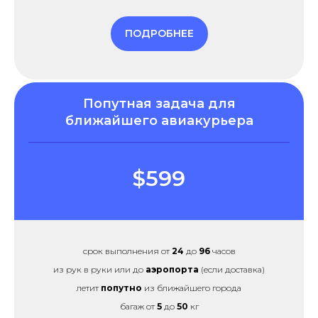
ПОДРОБНЕЕ
Попутная задача для
ближайшего авиакурьера
$599
срок выполнения от
24
до
96
часов
из рук в руки или до
аэропорта
(если доставка)
летит
попутно
из ближайшего города
багаж от
5
до
50
кг