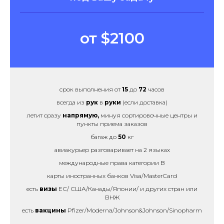
от $2100
срок выполнения от
15
до
72
часов
всегда из
рук
в
руки
(если доставка)
летит сразу
напрямую,
минуя сортировочные центры и
пункты приема заказов
багаж до
50
кг
авиакурьер разговаривает на 2 языках
международные права категории B
карты иностранных банков Visa/MasterCard
есть
визы
ЕС/ США/Канады/Японии/ и других стран или
ВНЖ
есть
вакцины
Pfizer/Moderna/Johnson&Johnson/Sinopharm