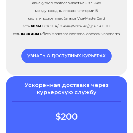
авиакурьер разговаривает на 2 языках
международные права категории B
карты иностранных банков Visa/MasterCard
есть
визы
ЕС/США/Канады/Японии/др или ВНЖ
есть
вакцины
Pfizer/Moderna/Johnson&Johnson/Sinopharm
УЗНАТЬ О ДОСТУПНЫХ КУРЬЕРАХ
Ускоренная доставка через
курьерскую службу
$200