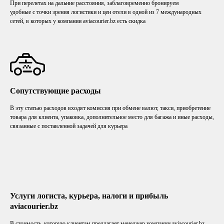
При перелетах на дальние расстояния, заблаговременно бронируем
удобные с точки зрения логистики и цен отели в одной из 7 международных
сетей, в которых у компании aviacourier.bz есть скидка
Сопутствующие расходы
В эту статью расходов входят комиссия при обмене валют, такси, приобретение
товара для клиента, упаковка, дополнительное место для багажа и иные расходы,
связанные с поставленной задачей для курьера
Услуги логиста, курьера, налоги и прибыль
aviacourier.bz
В стоимость, которую клиентам предлагает менеджер компании aviacourier.bz,