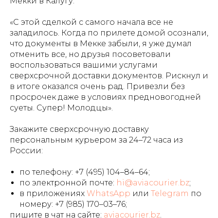
Мекки в Калугу:
«С этой сделкой с самого начала все не
заладилось. Когда по прилете домой осознали,
что документы в Мекке забыли, я уже думал
отменить все, но друзья посоветовали
воспользоваться вашими услугами
сверхсрочной доставки документов. Рискнул и
в итоге оказался очень рад. Привезли без
просрочек даже в условиях предновогодней
суеты. Супер! Молодцы».
Закажите сверхсрочную доставку
персональным курьером за 24–72 часа из
России:
по телефону:
+7 (495) 104–84–64
;
по электронной почте:
hi@aviacourier.bz
;
в приложениях
WhatsApp
или
Telegram
по
номеру: +7 (985) 170–03–76;
пишите в чат на сайте:
aviacourier.bz
.