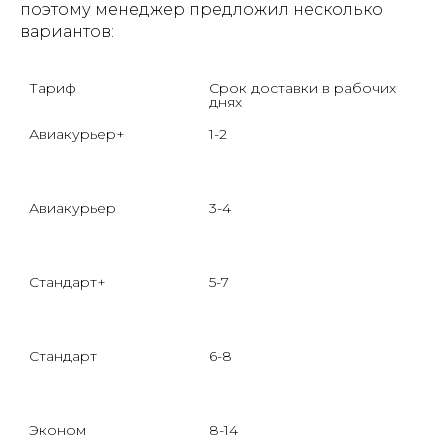
поэтому менеджер предложил несколько
вариантов:
Тариф

Срок доставки в рабочих 
О
днях
Авиакурьер+

1-2
Л
д
в
3-4
К
д
ф
Стандарт+

5-7
У
о
м
6-8
У
м
гр
Эконом

8-14
К
п