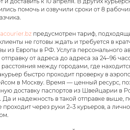
т и доставить к 10 апреля. В других курьер
ились помочь и озвучили сроки от 8 рабочих
азчика.
iacourier.bz
предусмотрен тариф, подходящи
 клиенты не готовы ждать и требуется в кр
зы из Европы в РФ. Услуга персонального 
отправку от адреса до адреса за 24–96 часо
 расстояния между городами, где находитс
акурьер быстро проходит проверку в аэропо
сом в Москву. Время — ценный ресурс, по
ную доставку паспортов из Швейцарии в Р
 Да и надежность в такой отправке выше, 
 проходит через руки 2–3 курьеров, а личн
ом.