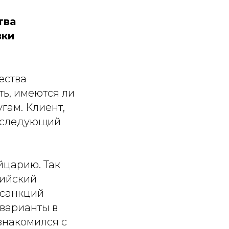
тва
вки
ества
ать, имеются ли
гам. Клиент,
л следующий
йцарию. Так
сийский
а санкций
 варианты в
ознакомился с