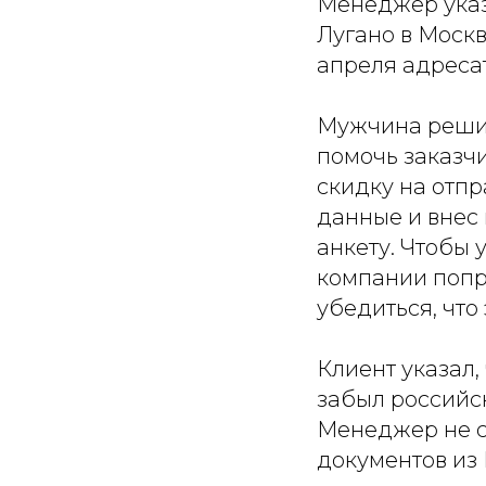
Менеджер указ
Лугано в Москв
апреля адресат
Мужчина решил
помочь заказч
скидку на отпр
данные и внес
анкету. Чтобы 
компании попр
убедиться, что
Клиент указал,
забыл российск
Менеджер не ст
документов из 