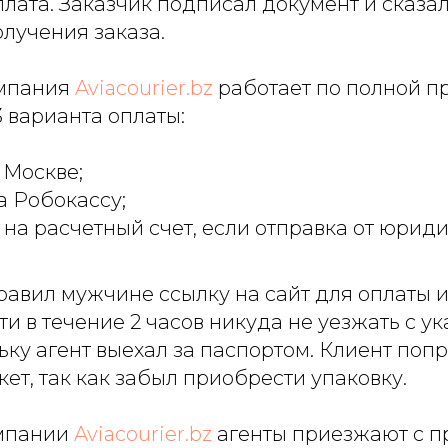
лата. Заказчик подписал документ и сказал,
лучения заказа.
омпания
Aviacourier.bz
работает по полной п
 варианта оплаты:
 Москве;
а Робокассу;
на расчетный счет, если отправка от юриди
авил мужчине ссылку на сайт для оплаты 
и в течение 2 часов никуда не уезжать с у
ьку агент выехал за паспортом. Клиент поп
кет, так как забыл приобрести упаковку.
омпании
Aviacourier.bz
агенты приезжают с 