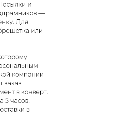
 Посылки и
подрамников —
енку. Для
обрешетка или
которому
ерсональным
ской компании
 заказ.
ент в конверт.
 5 часов.
оставки в