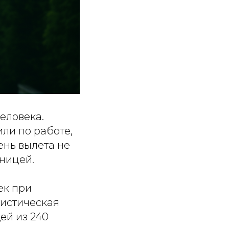
еловека.
или по работе,
ень вылета не
ницей.
ек при
гистическая
ей из 240