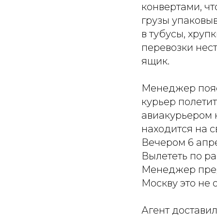
конвертами, ч
грузы упаковы
в тубусы, хру
перевозки нес
ящик.
Менеджер пояс
курьер полети
авиакурьером 
находится на с
Вечером 6 апре
Вылететь по ра
Менеджер преду
Москву это не 
Агент доставил