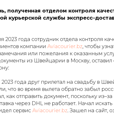
зь, полученная отделом контроля качес
й курьерской службы экспресс–доста
я 2023 года сотрудник отдела контроля кач
лиентов компании
Aviacourier.bz
, чтобы узн
замечания или пожелания к оказанным услу
окументы из Швейцарии в Москву, остави
ону:
 2023 года друг прилетал на свадьбу в Шве
и, что во время вылета обратно забыл рос
ал, как отправить документ, поскольку из–з
авка через DHL не работает. Начал искать
видел сервис
Aviacourier.bz
. Зашел на сайт, 