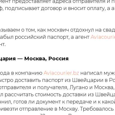
иент предоставляет адреса отправителя и п
, подписывает договор и вносит оплату, а 
азываем о том, как москвич отдохнул на сва
абыл российский паспорт, а агент
Aviacouri
т.
цария — Москва, Россия
 года в компанию
Aviacourier.bz
написал муж
ыстро доставить паспорт из Швейцарии в Р
отправителя и получателя, Лугано и Москва,
ил рассчитать стоимость доставки из Швейц
ил, готов ли документ к передаче и к како
ивезти отправление в Москву. Требовалось