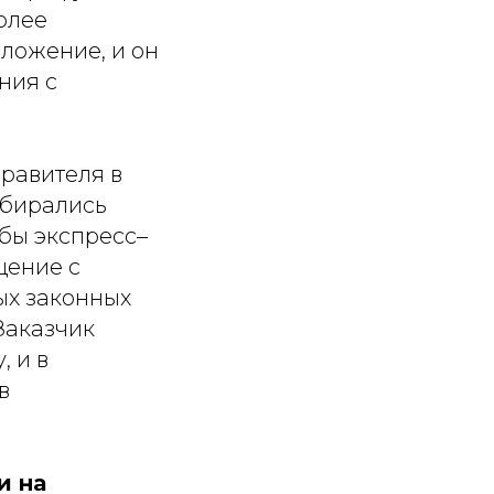
олее
ложение, и он
ния с
равителя в
обирались
бы экспресс–
щение с
ых законных
Заказчик
 и в
в
и на