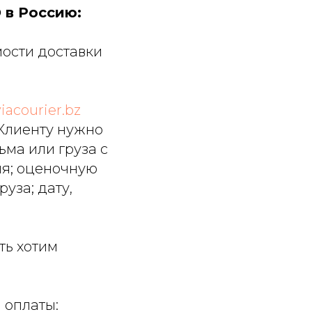
 в Россию:
мости доставки
iacourier.bz
 Клиенту нужно
ьма или груза с
ия; оценочную
уза; дату,
ть хотим
 оплаты: