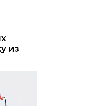
ых
у из