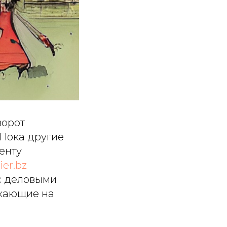
ворот
 Пока другие
енту
ier.bz
 с деловыми
икающие на