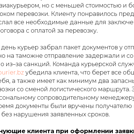
авиакурьером, но с меньшей стоимостью и б
оком перевозки. Клиенту понравилось пред
слал все необходимые данные для заключе
оговора с оплатой за перевозку.
день курьер забрал пакет документов у отп
но на таможне отправление задержали и с
но из–за санкций. Команда курьерской служ
ourier.bz
убедила клиента, что берет все об
бя, а также имеет как минимум два запасн
озки со сменой логистического маршрута. 
сональному сопроводительному менеджеру,
ремя документы были вручены получателю 
 без нарушения заявленных сроков.
нующие клиента при оформлении заявк