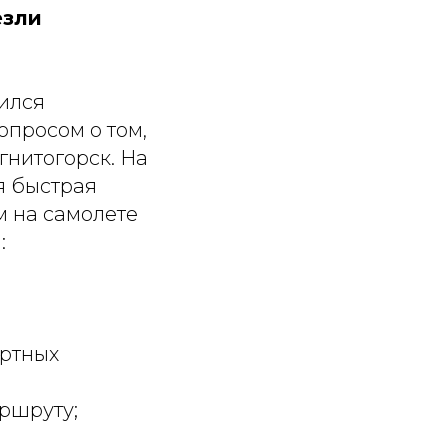
езли
ился
опросом о том,
гнитогорск. На
я быстрая
м на самолете
:
ортных
ршруту;