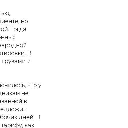
тью,
иенте, но
ой. Тогда
онных
ународной
тировки. В
а грузами и
нилось, что у
дникам не
азанной в
предложил
бочих дней. В
тарифу, как