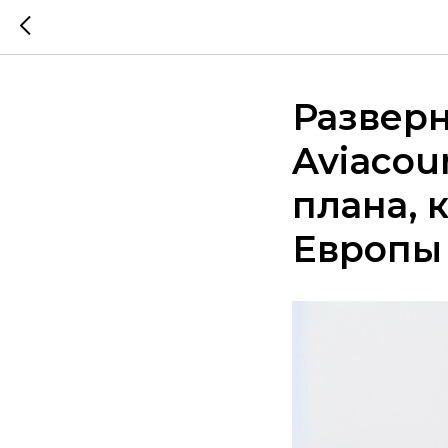
Разверн
Aviacou
плана, 
Европы