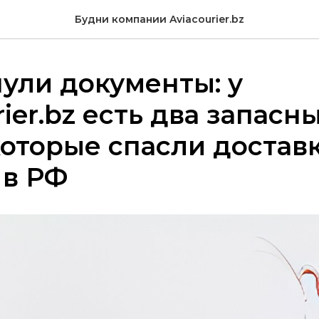
Будни компании Aviacourier.bz
ули документы: у
rier.bz есть два запасн
которые спасли доставк
 в РФ