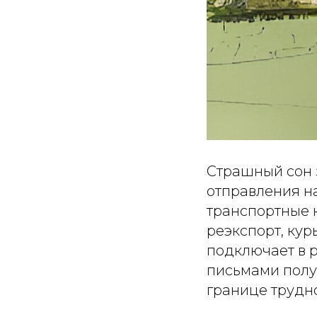
Страшный сон 
отправления на
транспортные 
реэкспорт, ку
подключает в 
письмами полу
границе трудно