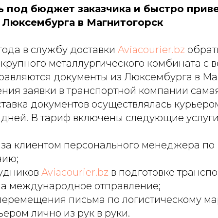
 под бюджет заказчика и быстро прив
 Люксембурга в Магнитогорск
 года в службу доставки
Aviacourier.bz
обрат
крупного металлургического комбината с в
правляются документы из Люксембурга в Ма
ения заявки в транспортной компании сама
ставка документов осуществлялась курьеро
 дней. В тариф включены следующие услуги
 за клиентом персонального менеджера по
нию;
удников
Aviacourier.bz
в подготовке трансп
на международное отправление;
перемещения письма по логистическому ма
ьером лично из рук в руки.