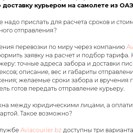
 доставку курьером на самолете из ОАЭ
 надо прислать для расчета сроков и стои
ого отправления?
ения перевозки по миру через компанию
Av
ормить заявку на расчет и подбор тарифа.
еру: точные адреса забора и доставки пис
ксов; описание, вес и габариты отправлен
ения; желаемые сроки забора и вручения гр
ель готов передать отправление курьеру.
жна между юридическими лицами, а оплати
артой. Такое возможно?
службе
Aviacourier.bz
доступны три варианта