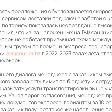
ость предложения обусловливается скорос
сервисом доставки под ключ с заботой о кл
 по тарифу показалась неоправданно высок
снил, что из–за наложенных на РФ санкци
еперь не работает привычная схема межд
рным грузом по времени экспресс–транспор
ки
Aviacourier.bz
в 2022–2023 годах летают з
курьеры.
йшего диалога менеджера с заказчиком выяс
кого завода есть лимит по бюджету и сотру
аказывать услуги транспортировки выше ук
мы. Узнав порог согласования, менеджер 
ку документов экспресс–вариантом за 10 ра
заказчик получает такое же наполнение по 