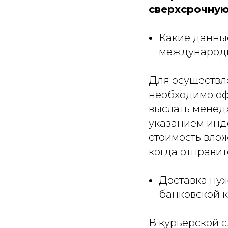
сверхсрочную
Какие данные
международн
Для осуществл
необходимо оф
выслать менедж
указанием инде
стоимость влож
когда отправит
Доставка ну
банковской к
В курьерской 