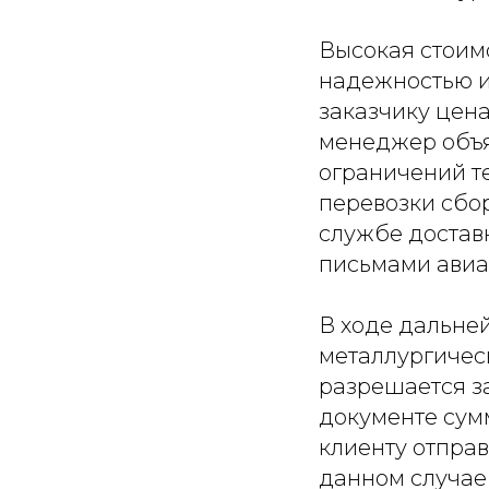
Высокая стоим
надежностью и 
заказчику цена
менеджер объя
ограничений т
перевозки сбо
службе достав
письмами авиа
В ходе дальне
металлургичес
разрешается з
документе сум
клиенту отправ
данном случае 