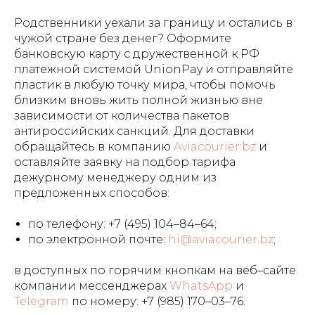
Родственники уехали за границу и остались в
чужой стране без денег? Оформите
банковскую карту с дружественной к РФ
платежной системой UnionPay и отправляйте
пластик в любую точку мира, чтобы помочь
близким вновь жить полной жизнью вне
зависимости от количества пакетов
антироссийских санкций. Для доставки
обращайтесь в компанию
Aviacourier.bz
и
оставляйте заявку на подбор тарифа
дежурному менеджеру одним из
предложенных способов:
по телефону:
+7 (495) 104–84–64
;
по электронной почте:
hi@aviacourier.bz
;
в доступных по горячим кнопкам на веб–сайте
компании мессенджерах
WhatsApp
и
Telegram
по номеру: +7 (985) 170–03–76.