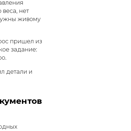
равления
 веса, нет
 нужны живому
прос пришел из
кое задание:
ро.
л детали и
окументов
родных