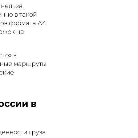
нельзя,
нно в такой
тов формата А4
ержек на
сто» в
ычные маршруты
йские
оссии в
ценности груза.