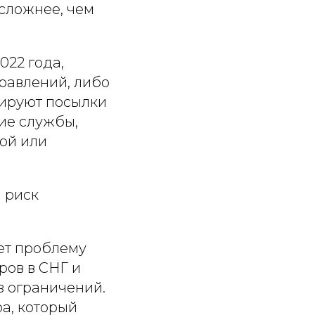
 сложнее, чем
022 года,
равлений, либо
кируют посылки
ие службы,
ой или
й риск
ает проблему
ров в СНГ и
з ограничений.
а, который