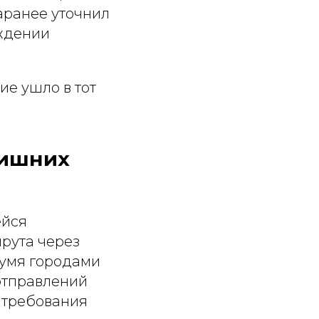
аранее уточнил
ждении
ие ушло в тот
лишних
ейся
рута через
вумя городами
отправлений
ь требования