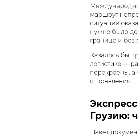
Международный
маршрут непро
ситуации оказа
нужно было дос
границе и без 
Казалось бы, Г
логистике — р
перекроены, а 
отправления.
Экспресс
Грузию: ч
Пакет документ