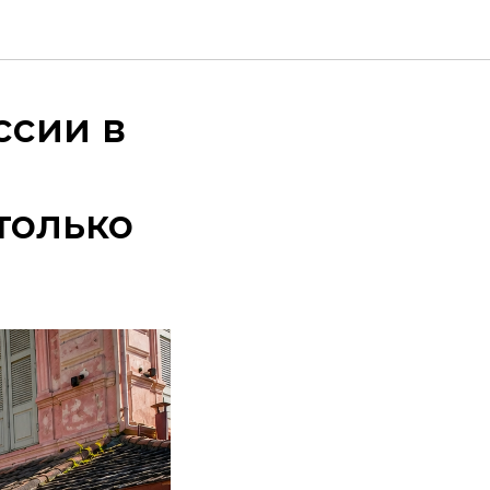
ссии в
только