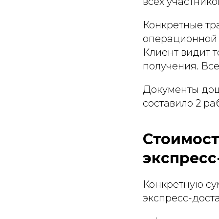
всех участнико
Конкретные тра
операционной 
Клиент видит т
получения. Вс
Документы дошл
составило 2 ра
Стоимость
экспресс
Конкретную сум
экспресс-доста