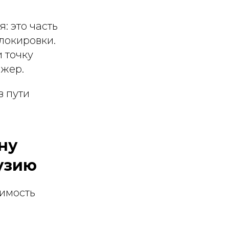
: это часть
локировки.
и точку
джер.
в пути
ну
узию
оимость