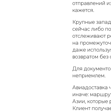
отправлений из
кажется.
Крупные запад
сейчас либо п
отслеживают р
на промежуточ
даже использу
возвратом без
Для документов
неприемлем.
Авиадоставка ч
иначе: маршру
Азии, которые
Клиент получа