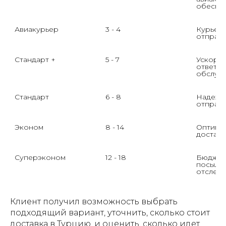
обеспеч
Авиакурьер 
3 - 4
Курьер 
отправи
5 - 7
Ускорен
ответст
обслужи
6 - 8
Надежно
отправл
Эконом
8 - 14
Оптимал
доставк
Суперэконом
12 - 18
Бюджетн
посылок
Клиент получил возможность выбрать
подходящий вариант, уточнить, сколько стоит
доставка в Турцию, и оценить, сколько идет