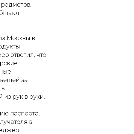
предметов.
общают
из Москвы в
одукты
ер ответил, что
ерские
ьные
 вещей за
ть
из рук в руки.
ию паспорта,
лучателя в
неджер