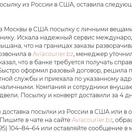
осылку из России в США, оставила следующ
з Москвы в США посылку с личными вещам
ннику. Искала надежный сервис междунаро
лышана, что на границах заказы разворачив
озвонила в
Aviacourier.bz
, менеджер уточнил
казал, что в банке требуется получать спра
 Быстро оформил разовый договор, решила 
тной службы и приехала по указанному адр
 наличными. Компания и сотрудники внушаю
двели. Посылку и конверт доставили за 4 дн
 доставка посылки из России в США или в 
Пишите в чате на сайте
Aviacourier.bz
, обра
495) 104–84–64
или оставляйте сообщение в 