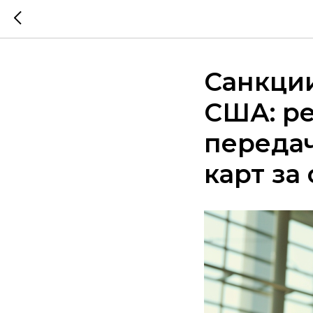
Санкции
США: р
передач
карт за