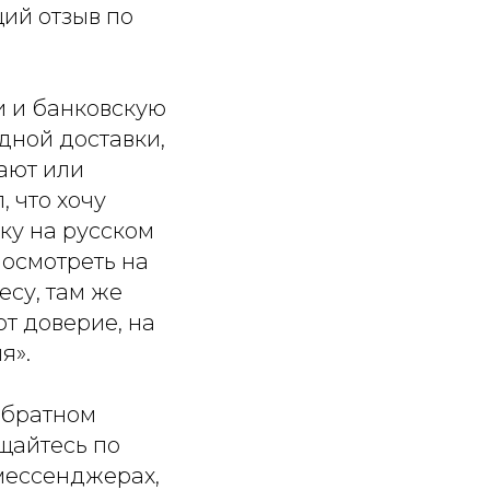
ий отзыв по
и и банковскую
дной доставки,
ают или
, что хочу
вку на русском
посмотреть на
есу, там же
т доверие, на
я».
обратном
щайтесь по
мессенджерах,