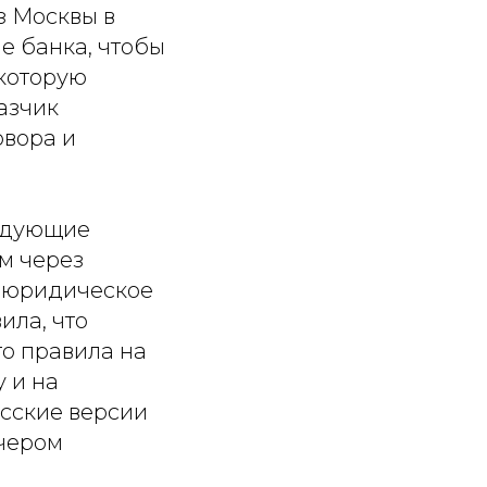
з Москвы в
е банка, чтобы
 которую
азчик
овора и
ледующие
м через
— юридическое
ила, что
то правила на
у и на
усские версии
ечером