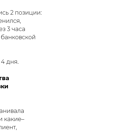
сь 2 позиции:
енился,
з 3 часа
с банковской
4 дня.
тва
вки
ванивала
и какие–
лиент,