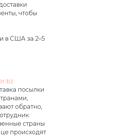
доставки
енты, чтобы
 в США за 2–5
er.bz
ставка посылки
странами,
вают обратно,
Сотрудник
твенные страны
нице происходят