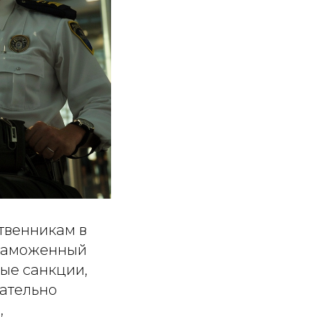
твенникам в
 таможенный
ые санкции,
мательно
,