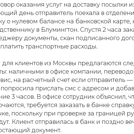
овор оказания услуг на доставку посылки и
ющий день отправитель поехала в отделени
ку о нулевом балансе на банковской карте,
ственнику в Блумингтон. Спустя 2 часа зак
еджеру документы, скан подписанного дог
оплатить транспортные расходы.
z
для клиентов из Москвы предлагаются с
ты: наличными в офисе компании, переводо
вис, на расчетный счет если отправитель 
попросила прислать смс с адресом и добав
ние 3 часов. В офисе сотрудник объяснил, ч
чаются, требуется заказать в банке справк
ке, поскольку при проверке за границей р
дут. Клиент отправилась в банк и поздно в
остающий документ.