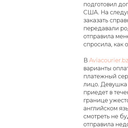
подготовил дог
США. На следу
заказать справ
передавали род
отправила мен
спросила, как 
В
Aviacourier.b
варианты опла
платежный сер
лицо. Девушка 
приедет в тече
границе ужесто
английском язы
смотреть не бу
отправила нед