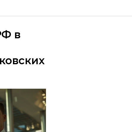
РФ в
ковских