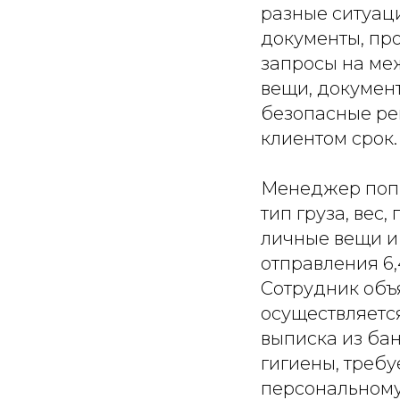
разные ситуац
документы, пр
запросы на ме
вещи, документ
безопасные ре
клиентом срок.
Менеджер попро
тип груза, вес
личные вещи и 
отправления 6,
Сотрудник объя
осуществляется
выписка из бан
гигиены, требу
персональном