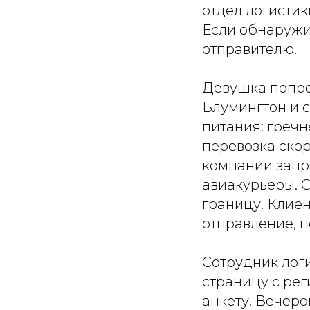
отдел логистик
Если обнаружи
отправителю.
Девушка попрос
Блумингтон и 
питания: гречн
перевозка ско
компании запр
авиакурьеры. 
границу. Клиен
отправление, п
Сотрудник лог
страницу с рег
анкету. Вечер