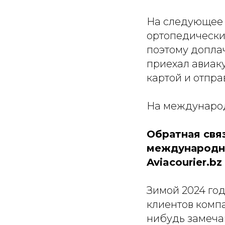
На следующее 
ортопедические
поэтому доплач
приехал авиаку
картой и отпра
На международ
Обратная свя
международно
Aviacourier.bz
Зимой 2024 год
клиентов ком
нибудь замеча