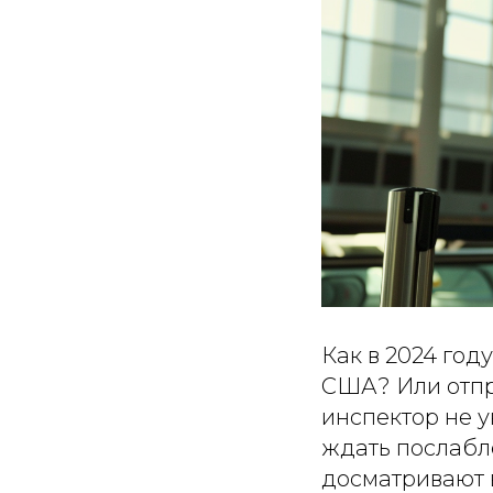
Как в 2024 го
США? Или отпр
инспектор не 
ждать послабл
досматривают в