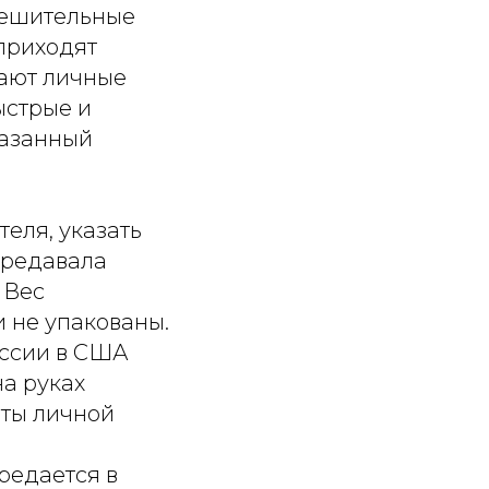
решительные
приходят
ают личные
ыстрые и
казанный
еля, указать
ередавала
 Вес
и не упакованы.
оссии в США
на руках
еты личной
редается в