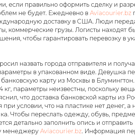
ии, если правильно оформить сделку и раз
облем не будет. Ежедневно в
Aviacourier.bz
ждународную доставку в США. Люди перед
ы, коммерческие грузы. Логисты находят б
шения, чтобы гарантировать перевозку в у
сил назвать города отправителя и получат
, параметры в упакованном виде. Девушка п
банковскую карту из Москвы в Блумингтон.
4 кг, параметры неизвестны, поскольку вещ
снил, что доставка банковской карты из Р
 при условии, что на пластике нет денег, а 
ка. Чтобы переслать одежду, обувь, предм
ется детально заполнить опись и отправить
у менеджеру
Aviacourier.bz
. Информация пе