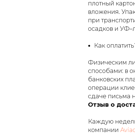
плотный карто
вложения. Упа
при транспорт
осадков и УФ–
Как оплатить
Физическим л
способами: в 
банковских пл
операции клие
сдаче письма н
Отзыв о дост
Каждую неделю
компании
Avia