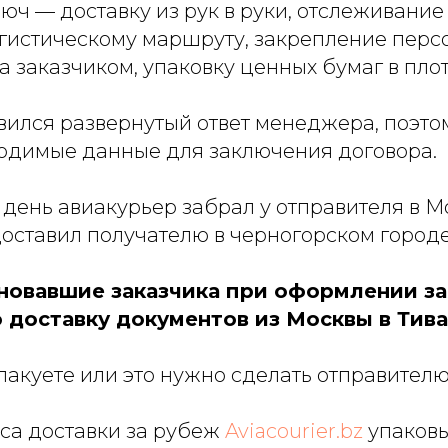
люч — доставку из рук в руки, отслеживан
огистическому маршруту, закрепление перс
 заказчиком, упаковку ценных бумаг в пло
вился развернутый ответ менеджера, поэто
одимые данные для заключения договора.
день авиакурьер забрал у отправителя в М
доставил получателю в черногорском городе
новавшие заказчика при оформлении за
 доставку документов из Москвы в Тива
акуете или это нужно сделать отправител
са доставки за рубеж
Aviacourier.bz
упаковы