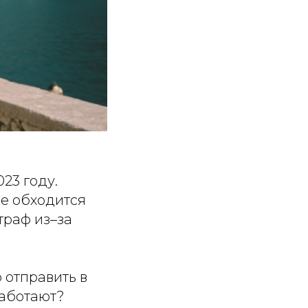
23 году.
не обходится
траф из–за
 отправить в
работают?