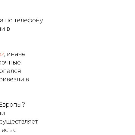
та по телефону
ии в
bz
, иначе
срочные
попался
ривезли в
 Европы?
ии
осуществляет
есь с