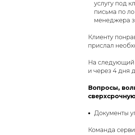
услугу под к
письма по л
менеджера за
Клиенту понра
прислал необх
На следующий 
и через 4 дня 
Вопросы, вол
сверхсрочную
Документы уп
Команда серви