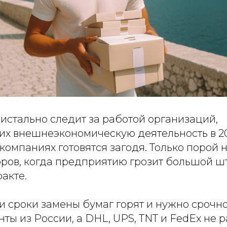
истально следит за работой организаций,
х внешнеэкономическую деятельность в 20
 компаниях готовятся загодя. Только порой 
ров, когда предприятию грозит большой ш
акте.
ли сроки замены бумаг горят и нужно срочно
ты из России, а DHL, UPS, TNT и FedEx не 