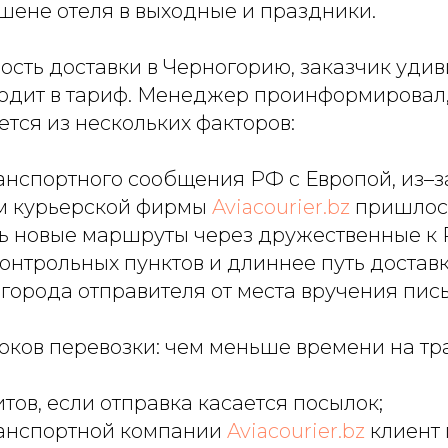
шене отеля в выходные и праздники.
сть доставки в Черногорию, заказчик удив
ходит в тариф. Менеджер проинформировал,
тся из нескольких факторов:
анспортного сообщения РФ с Европой, из–за
ам курьерской фирмы
Aviacourier.bz
пришлос
ь новые маршруты через дружественные к 
онтрольных пунктов и длиннее путь доставк
города отправителя от места вручения пис
ков перевозки: чем меньше времени на тр
итов, если отправка касается посылок;
транспортной компании
Aviacourier.bz
клиент 