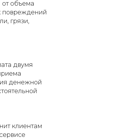
 от объема
х повреждений
и, грязи,
лата двумя
приема
ния денежной
стоятельной
нит клиентам
 сервисе