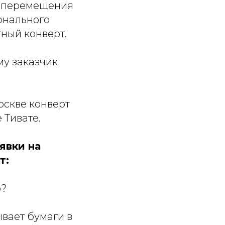
ие перемещения
онального
тный конверт.
му заказчик
оскве конверт
 Тивате.
явки на
т:
ю?
вает бумаги в