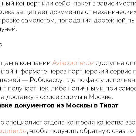
нный конверт или сейф–пакет в зависимости
ковка защищает документы от механически
ировке самолетом, попадания дорожной пыл
лучей.
?
ицам в компании
Aviacourier.bz
доступна оп
онлайн–формате через партнерский сервис 
атежей — Робокассу, где по факту исполне
нт получает чек, либо наличными при само
а доставку в офисе фирмы в Москве.
авке документов из Москвы в Тиват
 специалист отдела контроля качества зво
courier.bz
, чтобы получить обратную связь о