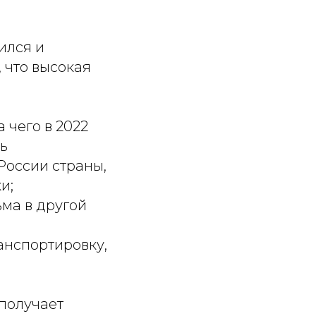
ился и
 что высокая
 чего в 2022
ь
России страны,
и;
ьма в другой
анспортировку,
получает