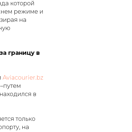
нда которой
жнем режиме и
взирая на
йную
за границу в
и
Aviacourier.bz
с–путем
находился в
ется только
опорту, на