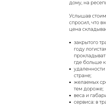
дому, на ресеп
Услышав стоимо
спросил, что в
цена складывае
закрытого тр
году логист
прокладыват
где больше к
удаленности 
стране;
желаемых сро
тем дороже;
веса и габар
сервиса: в 