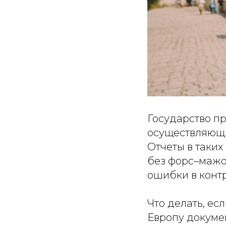
Государство пр
осуществляющи
Отчеты в таких
без форс–мажо
ошибки в контр
Что делать, ес
Европу докумен