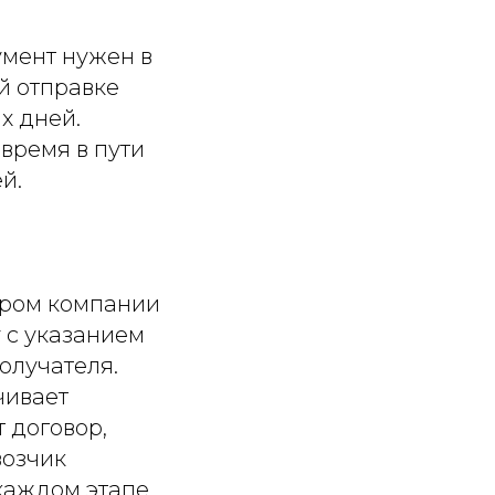
умент нужен в
й отправке
х дней.
время в пути
й.
ером компании
 с указанием
олучателя.
чивает
 договор,
возчик
каждом этапе