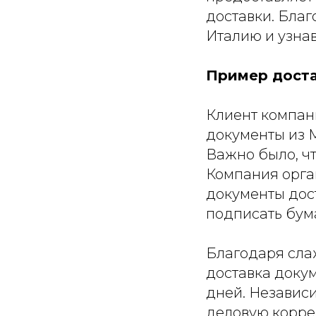
доставки. Благ
Италию и узнав
Пример достав
Клиент компа
документы из 
Важно было, чт
Компания орган
документы дост
подписать бум
Благодаря сла
доставка докум
дней. Независи
деловую корре