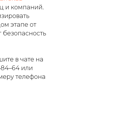
ц и компаний.
изировать
ом этапе от
т безопасность
ите в чате на
4–84–64
или
меру телефона