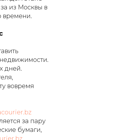
за из Москвы в
о времени.
с
тавить
 недвижимости.
х дней.
еля,
ту вовремя
acourier.bz
ляется за пару
еские бумаги,
urier.bz