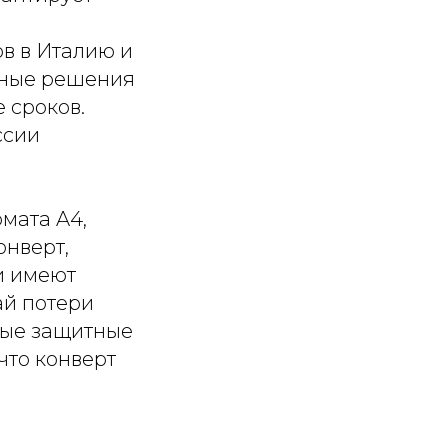
в в Италию и
ьные решения
 сроков.
ссии
мата A4,
онверт,
и имеют
ай потери
ные защитные
что конверт