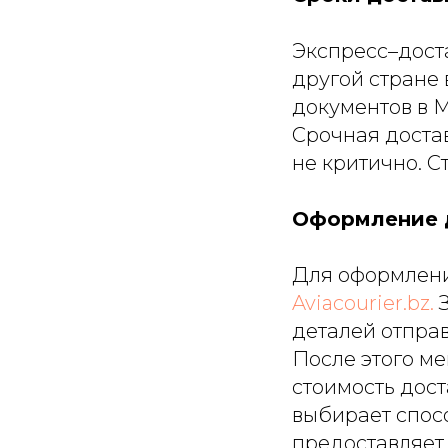
Экспресс–дост
другой стране 
документов в М
Срочная достав
не критично. С
Оформление 
Для оформлени
Aviacourier.bz.
деталей отправ
После этого ме
стоимость дост
выбирает спосо
предоставляет