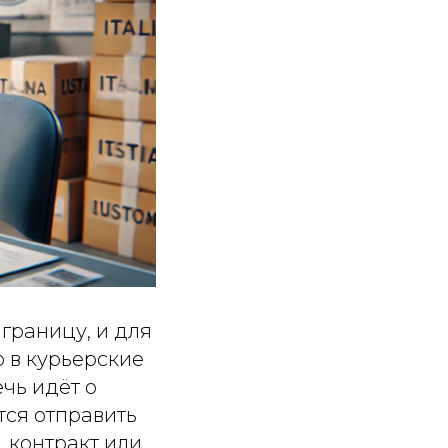
границу, и для
 в курьерские
чь идёт о
тся отправить
 контракт или