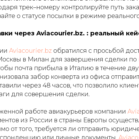
одаря трек–номеру контролируйте путь зака
айте о статусе посылки в режиме реальног
ки через Aviacourier.bz. : реальный кей
нии
Aviacourier.bz
обратился с просьбой дос
Москвы в Милан для завершения сделки по
обы почта прибыла в Италию в течение дву
изовала забор конверта из офиса отправит
авили через 48 часов, что позволило клиен
аги для совершения сделки.
женной работе авиакурьеров компании
Avi
ентов из России в страны Европы осуществ
мо от того, требуется ли отправить юридич
спонденцию или личные документы,
Aviaco