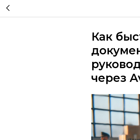
Как быс
докумен
руковод
через Av