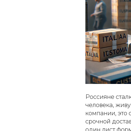
Россияне сталк
человека, жив
компании, это 
срочной достав
один лист форм