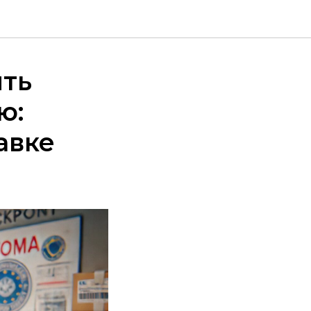
ить
ю:
авке