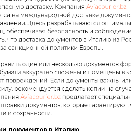
опасную доставку. Компания
Aviacourier.bz
тся на международной доставке документо
авлении. Здесь разрабатываются оптимал
ц, обеспечивая безопасность и соблюдение
, что доставка документов в Италию из Ро
–за санкционной политики Европы.
править один или несколько документов фор
 бумаги аккуратно сложены и помещены в к
 повреждений. Если документы важны ил
илу, рекомендуется сделать копии на случ
мпания
Aviacourier.bz
предлагает специаль
тправки документов, которые гарантируют, 
ти и сохранности.
ки документов в Италию