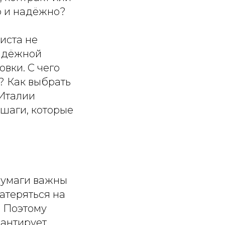
ро и надёжно?
иста не
надёжной
вки. С чего
? Как выбрать
 Италии
 шаги, которые
бумаги важны
атеряться на
. Поэтому
рантирует